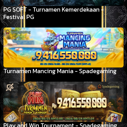
PG SOFT - Turnamen Kemerdekaan -
Festival PG
Turnamen Mancing Mania - Spadegaming
Play and Win Tournament - Spadegaming