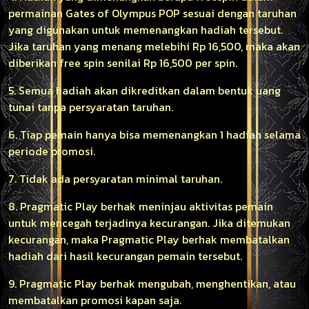
permainan Gates of Olympus POP sesuai dengan taruhan
yang digunakan untuk memenangkan hadiah tersebut.
Jika taruhan yang menang melebihi Rp 16,500, maka akan
diberikan free spin senilai Rp 16,500 per spin.
5. Semua hadiah akan dikreditkan dalam bentuk uang
tunai tanpa persyaratan taruhan.
6. Tiap pemain hanya bisa memenangkan 1 hadiah selama
periode promosi.
7. Tidak ada persyaratan minimal taruhan.
8. Pragmatic Play berhak meninjau aktivitas pemain
untuk mencegah terjadinya kecurangan. Jika ditemukan
kecurangan, maka Pragmatic Play berhak membatalkan
hadiah dari hasil kecurangan pemain tersebut.
9. Pragmatic Play berhak mengubah, menghentikan, atau
membatalkan promosi kapan saja.