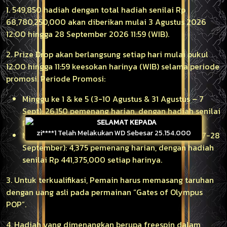
1. 549,850 hadiah dengan total hadiah senilai Rp
68,780,250,000 akan diberikan mulai 3 Agustus 2026
12:00 hingga 28 September 2026 11:59 (WIB).
2. Prize Drop akan berlangsung setiap hari mulai pukul
12:00 hingga 11:59 keesokan harinya (WIB) selama periode
promosi. Periode Promosi:
Minggu ke 1 & ke 5 (3-10 Agustus & 31 Agustus – 7
Sept): 26,150 pemenang harian, dengan hadiah senilai
SELAMAT KEPADA
Rp 3,588,750,000 setiap harinya.
zi****1 Telah Melakukan WD Sebesar 25.154.000
Minggu ke 2-4 (10-31 Agustus) & Minggu ke 6-8 (7-28
September): 4,375 pemenang harian, dengan hadiah
senilai Rp 441,375,000 setiap harinya.
3. Untuk terkualifikasi, Pemain harus memasang taruhan
dengan uang asli pada permainan “Gates of Olympus
POP”.
4. Hadiah yang dimenangkan berupa freespin dalam