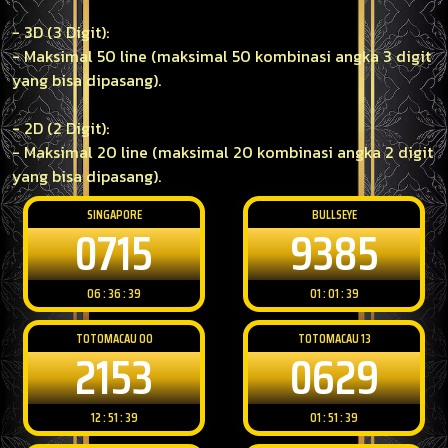
- 3D (3 Digit):
- Maksimal 50 line (maksimal 50 kombinasi angka 3 digit
yang bisa dipasang).
- 2D (2 Digit):
- Maksimal 20 line (maksimal 20 kombinasi angka 2 digit
yang bisa dipasang).
SINGAPORE
BULLSEYE
0715
9385
06 : 36 : 39
01 : 01 : 39
TOTOMACAU 00
TOTOMACAU 13
2153
0629
12 : 51 : 39
01 : 51 : 39