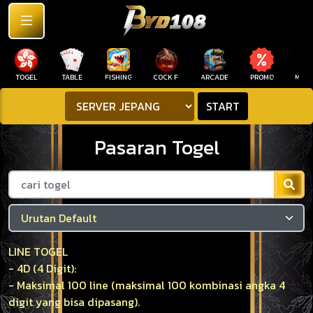
TOGEL
TABLE
FISHING
COCK F.
ARCADE
PROMO
MEG
START
Pasaran Togel
LINE TOGEL
- 4D (4 Digit):
- Maksimal 100 line (maksimal 100 kombinasi angka 4
digit yang bisa dipasang).