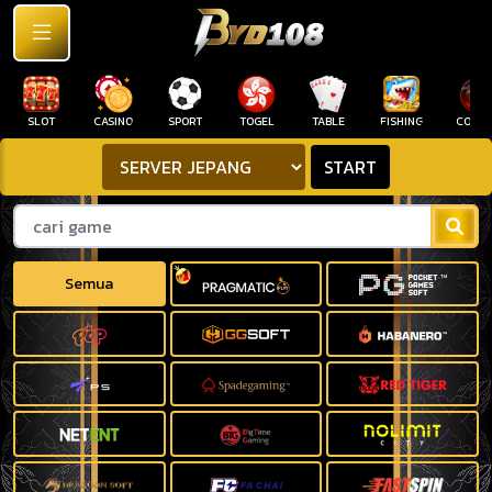
SLOT
CASINO
SPORT
TOGEL
TABLE
FISHING
COCK F
START
Semua