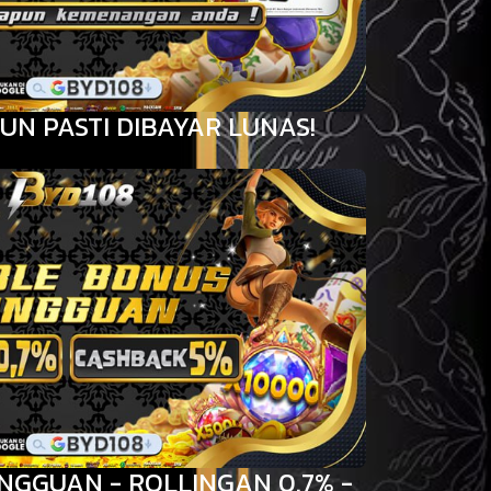
N PASTI DIBAYAR LUNAS!
NGGUAN - ROLLINGAN 0.7% -