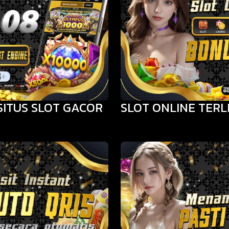
SITUS SLOT GACOR
SLOT ONLINE TER