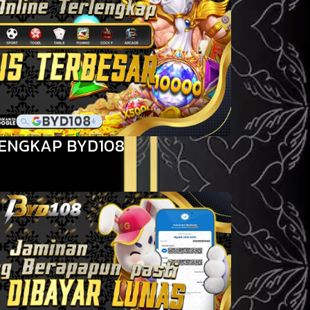
LENGKAP BYD108