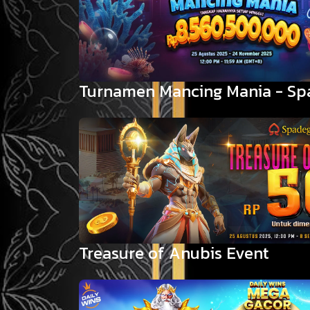
Turnamen Mancing Mania - S
Treasure of Anubis Event