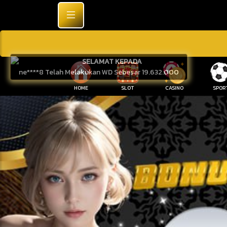
SELAMAT KEPADA
ne****8 Telah Melakukan WD Sebesar 19.632.000
HOME
SLOT
CASINO
SPOR