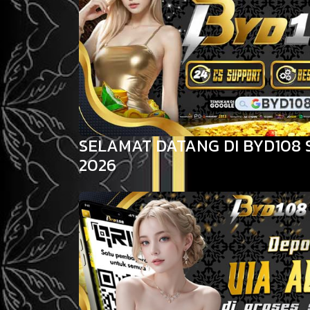
SELAMAT DATANG DI BYD108 
2026