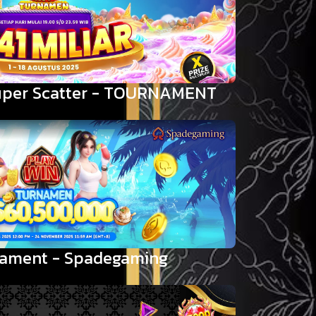
uper Scatter - TOURNAMENT
nament - Spadegaming