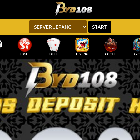
START
T
TOGEL
TABLE
FISHING
COCK F.
ARC