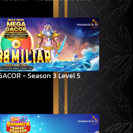
ACOR - Season 3 Level 5