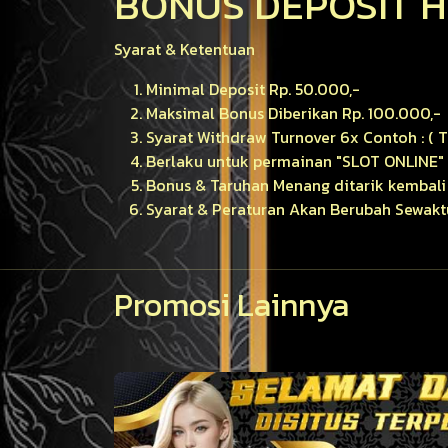
BONUS DEPOSIT 
Syarat & Ketentuan
Minimal Deposit Rp. 50.000,-
Maksimal Bonus Diberikan Rp. 100.000,-
Syarat Withdraw Turnover 6x Contoh : ( 
Berlaku untuk permainan "SLOT ONLINE"
Bonus & Taruhan Menang ditarik kembali 
Syarat & Peraturan Akan Berubah Sewakt
Promosi Lainnya