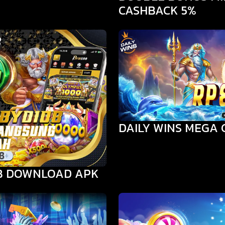
CASHBACK 5%
DAILY WINS MEGA G
B DOWNLOAD APK