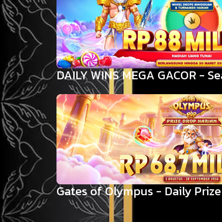
DAILY WINS MEGA GACOR - Sea
Gates of Olympus - Daily Priz