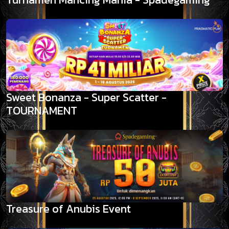
Sweet Bonanza - Super Scatter -
TOURNAMENT
Treasure of Anubis Event