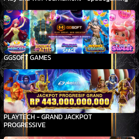
GGSOFT GAMES
PLAYTECH - GRAND JACKPOT
PROGRESSIVE