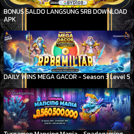
BONUS SALDO LANGSUNG 5RB DOWNLOAD
APK
DAILY WINS MEGA GACOR - Season 3 Level 5
Turnamen Mancing Mania - Spadegaming