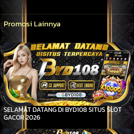
Promosi Lainnya
SELAMAT DATANG DI BYD108 SITUS SLOT
GACOR 2026