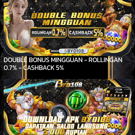
DOUBLE BONUS MINGGUAN - ROLLINGAN
0.7% - CASHBACK 5%