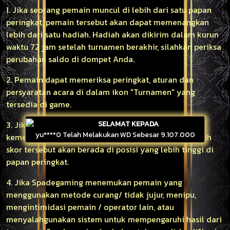
1. Jika seorang pemain muncul di lebih dari satu papan
peringkat, pemain tersebut akan dapat memenangkan
lebih dari satu hadiah. Hadiah akan dikirim dalam kurun
waktu 72 jam setelah turnamen berakhir, silahkan periksa
perubahan saldo di dompet Anda.
2. Pemain dapat memeriksa peringkat, aturan dan
persyaratan acara di dalam ikon "Turnamen" yang
tersedia di game.
3. Jika ada dua atau lebih pemain dengan skor
kemenangan yang sama, pemain pertama yang meraih
skor tersebut akan berada di posisi yang lebih tinggi di
papan peringkat.
4. Jika Spadegaming menemukan pemain yang
menggunakan metode curang/ tidak jujur, menipu,
mengintimidasi pemain / operator lain, atau
menyalahgunakan sistem untuk mempengaruhi hasil dari