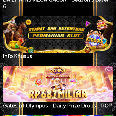
6
Info Khusus
Gates of Olympus - Daily Prize Drops - POP