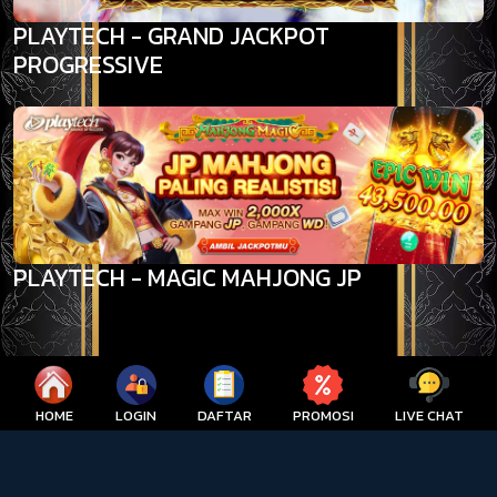
PLAYTECH - GRAND JACKPOT
PROGRESSIVE
PLAYTECH - MAGIC MAHJONG JP
HOME
LOGIN
DAFTAR
PROMOSI
LIVE CHAT