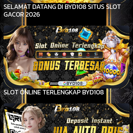
SELAMAT DATANG DI BYD108 SITUS SLOT
GACOR 2026
SLOT ONLINE TERLENGKAP BYD108