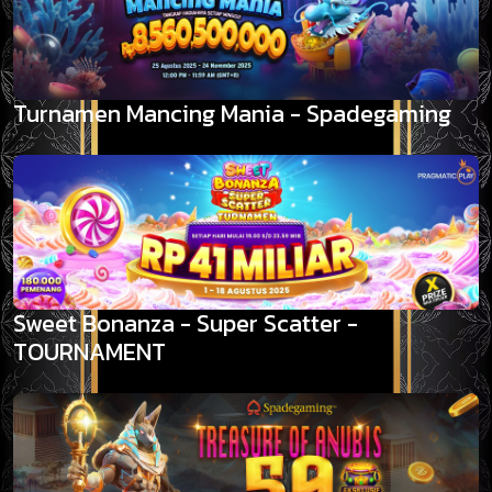
Turnamen Mancing Mania - Spadegaming
Sweet Bonanza - Super Scatter -
TOURNAMENT