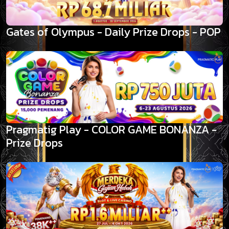
Gates of Olympus - Daily Prize Drops - POP
Pragmatig Play - COLOR GAME BONANZA -
Prize Drops