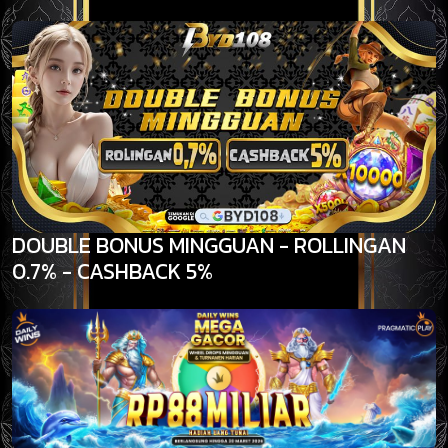
DOUBLE BONUS MINGGUAN - ROLLINGAN
0.7% - CASHBACK 5%