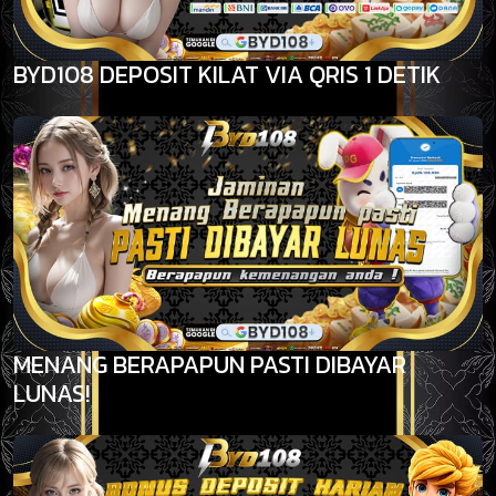
BYD108 DEPOSIT KILAT VIA QRIS 1 DETIK
MENANG BERAPAPUN PASTI DIBAYAR
LUNAS!