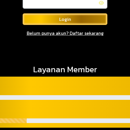
Login
Belum punya akun? Daftar sekarang
Layanan Member