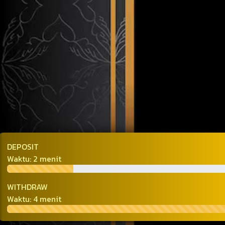
DEPOSIT
Waktu: 2 menit
WITHDRAW
Waktu: 4 menit