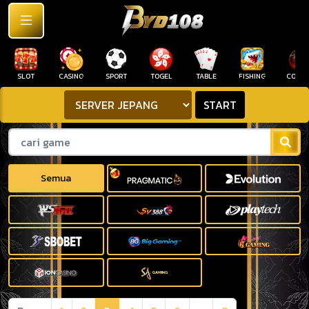
CASINO
SPORT
TOGEL
TABLE
FISHING
COCK F.
ARCA
START
Semua