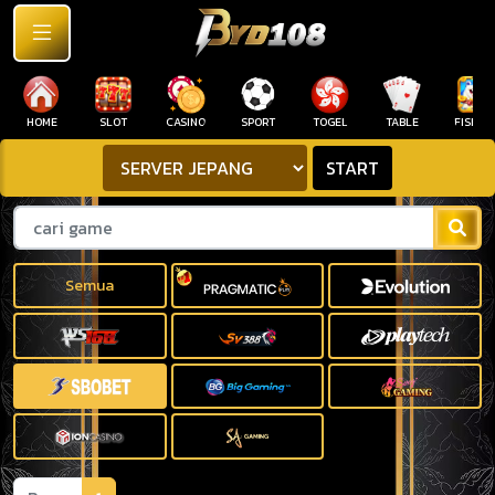
HOME
SLOT
CASINO
SPORT
TOGEL
TABLE
FISHIN
START
Semua