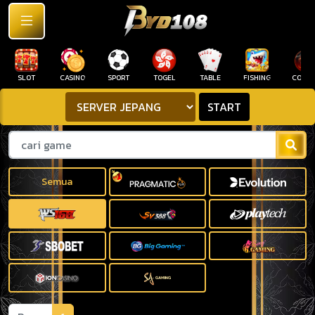
SLOT
CASINO
SPORT
TOGEL
TABLE
FISHING
COCK F
START
Semua