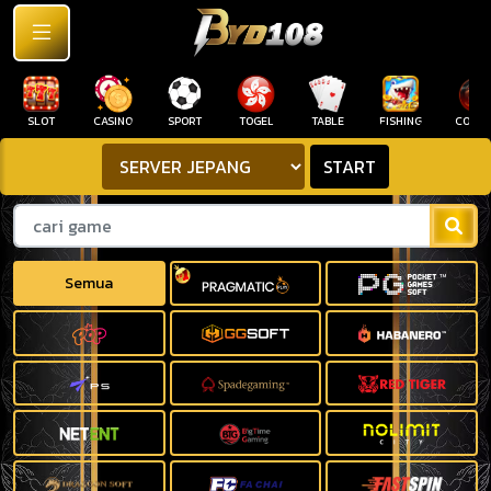
CASINO
SPORT
TOGEL
TABLE
FISHING
COCK F.
ARCA
START
Semua