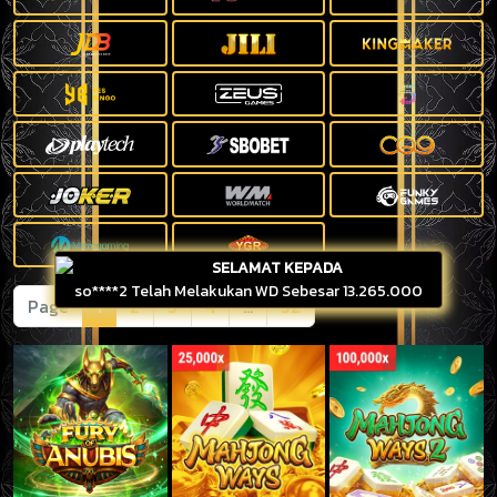
SELAMAT KEPADA
so****2 Telah Melakukan WD Sebesar 13.265.000
Page
1
2
3
4
...
32