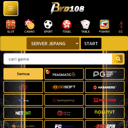
SLOT
CASINO
SPORT
TOGEL
TABLE
FISHING
COCK F.
START
Semua