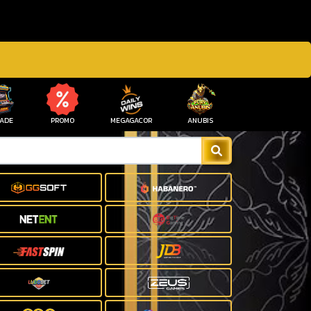
ADE
PROMO
MEGAGACOR
ANUBIS