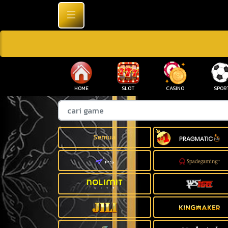
SELAMAT KEPADA
ko****1 Telah Melakukan WD Sebesar 15.463.000
HOME
SLOT
CASINO
SPOR
Semua