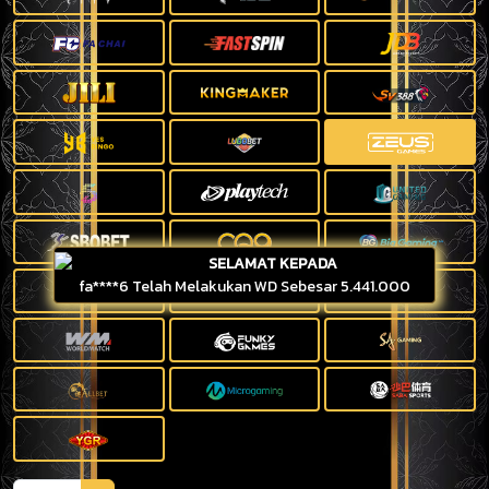
SELAMAT KEPADA
fa****6 Telah Melakukan WD Sebesar 5.441.000