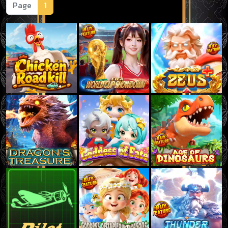
Page
1