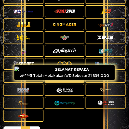
SELAMAT KEPADA
zi****5 Telah Melakukan WD Sebesar 21.839.000