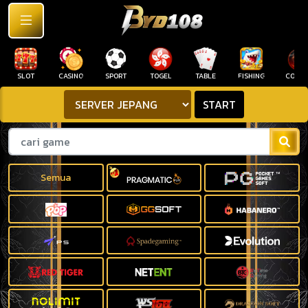
SLOT
CASINO
SPORT
TOGEL
TABLE
FISHING
COCK F
START
Semua