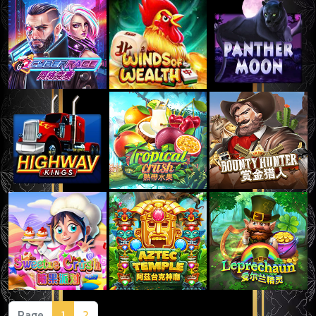
Page
1
2