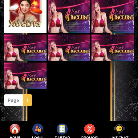
Page
1
HOME
LOGIN
DAFTAR
PROMOSI
LIVE CHAT