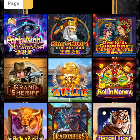
Page
1