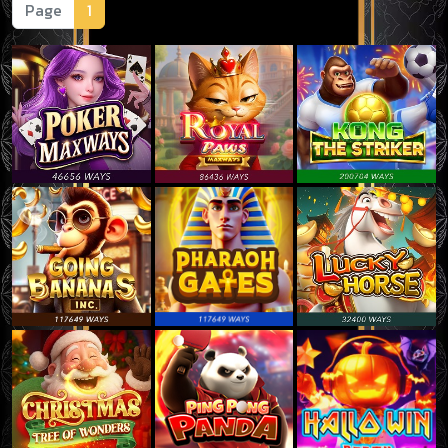
Page
1