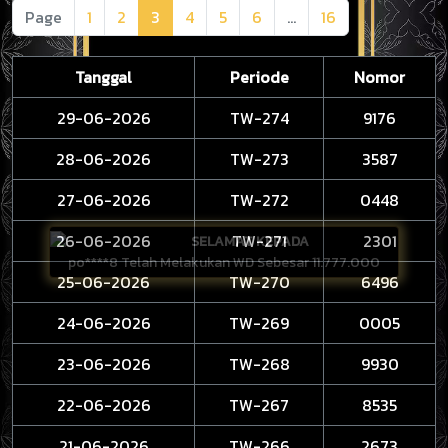
Page
1
2
3
4
5
6
...
16
Tanggal
Periode
Nomor
29-06-2026
TW-274
9176
28-06-2026
TW-273
3587
27-06-2026
TW-272
0448
26-06-2026
TW-271
2301
SELAMAT KEPADA
po****8 Telah Melakukan WD Sebesar 11.777.000
25-06-2026
TW-270
6496
24-06-2026
TW-269
0005
23-06-2026
TW-268
9930
22-06-2026
TW-267
8535
21-06-2026
TW-266
2673