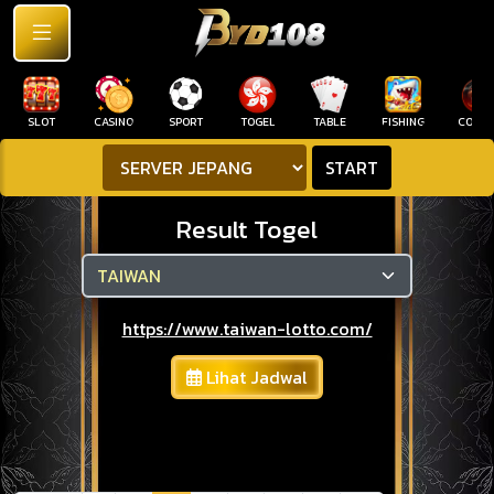
SLOT
CASINO
SPORT
TOGEL
TABLE
FISHING
COCK F
START
Result Togel
https://www.taiwan-lotto.com/
Lihat Jadwal