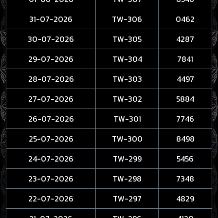
31-07-2026
TW-306
0462
30-07-2026
TW-305
4287
29-07-2026
TW-304
7841
28-07-2026
TW-303
4497
27-07-2026
TW-302
5884
26-07-2026
TW-301
7746
25-07-2026
TW-300
8498
24-07-2026
TW-299
5456
23-07-2026
TW-298
7348
22-07-2026
TW-297
4829