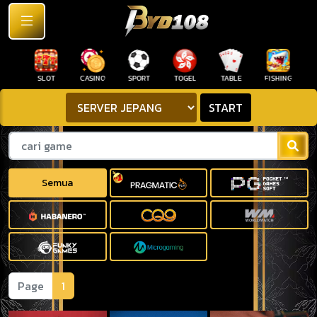
SLOT
CASINO
SPORT
TOGEL
TABLE
FISHING
COCK F
START
Semua
Page
1