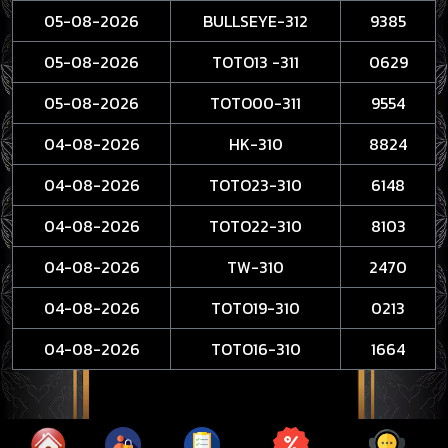
05-08-2026
BULLSEYE-312
9385
05-08-2026
TOTO13 -311
0629
05-08-2026
TOTO00-311
9554
04-08-2026
HK-310
8824
04-08-2026
TOTO23-310
6148
04-08-2026
TOTO22-310
8103
04-08-2026
TW-310
2470
04-08-2026
TOTO19-310
0213
04-08-2026
TOTO16-310
1664