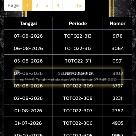
Page
1
2
3
4
...
16
Tanggal
Periode
Nomor
07-08-2026
TOTO22-313
9178
06-08-2026
TOTO22-312
3064
05-08-2026
TOTO22-311
0991
04-08-2026
TOTO22-310
8103
SELAMAT KEPADA
vo****9 Telah Melakukan WD Sebesar 27.545.000
03-08-2026
TOTO22-309
5797
02-08-2026
TOTO22-308
3231
01-08-2026
TOTO22-307
2767
31-07-2026
TOTO22-306
4905
30-07-2026
TOTO22-305
0967