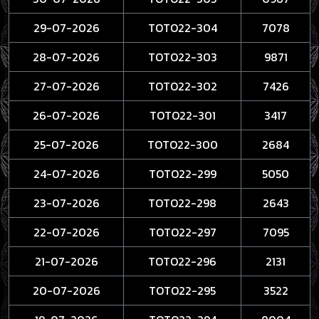
29-07-2026
TOTO22-304
7078
28-07-2026
TOTO22-303
9871
27-07-2026
TOTO22-302
7426
26-07-2026
TOTO22-301
3417
25-07-2026
TOTO22-300
2684
24-07-2026
TOTO22-299
5050
23-07-2026
TOTO22-298
2643
22-07-2026
TOTO22-297
7095
21-07-2026
TOTO22-296
2131
20-07-2026
TOTO22-295
3522