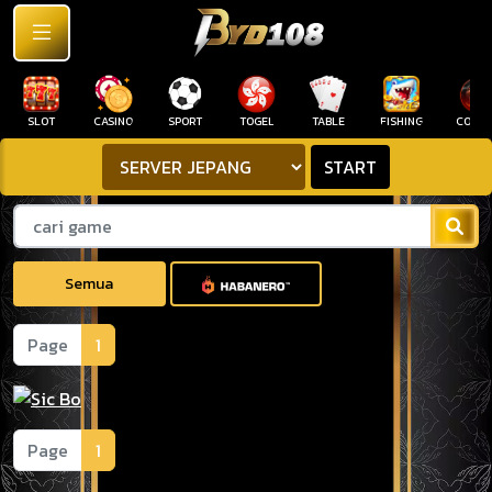
SLOT
CASINO
SPORT
TOGEL
TABLE
FISHING
COCK F
START
Semua
Page
1
Page
1