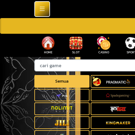
SELAMAT KEPADA
me****1 Telah Melakukan WD Sebesar 8.733.000
HOME
SLOT
CASINO
SPOR
Semua