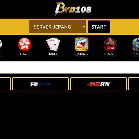
START
T
TOGEL
TABLE
FISHING
COCK F.
ARC