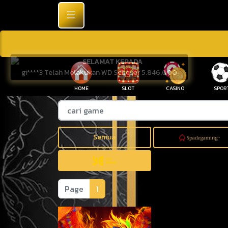
SELAMAT KEPADA
gi****3 Telah Melakukan WD Sebesar 5.846.000
HOME
SLOT
CASINO
SPOR
Semua
Page
1