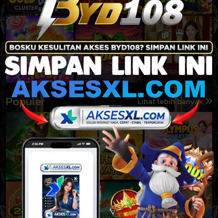
Populer
Lihat lebih banyak