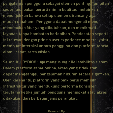
pengalaman pengguna sebagai elemen penting. Tampilan
sederhana bukan berarti minim kualitas, melainkan
menunjukkan bahwa setiap elemen dirancang agar
mudah dipahami. Pengguna dapat mengenali menu,
menemukan fitur yang dibutuhkan, dan menikmati
layanan tanpa hambatan berlebihan. Pendekatan seperti
ini relevan dengan prinsip user experience modern, yaitu
membuat interaksi antara pengguna dan platform terasa
alami, cepat, serta efisien.
Selain itu, BYD108 juga mengusung nilai stabilitas sistem.
Dalam platform game online, akses yang tidak stabil
dapat mengganggu pengalaman hiburan secara signifikan.
Oleh karena itu, platform yang baik perlu memiliki
infrastruktur yang mendukung performa konsisten,
terutama ketika jumlah pengguna meningkat atau akses
dilakukan dari berbagai jenis perangkat.
Powered By