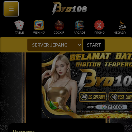
TABLE
FISHING
COCK F.
ARCADE
PROMO
MEGAGACOR
START
Username