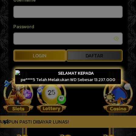
Password
LOGIN
DAFTAR
SELAMAT KEPADA
pe****5 Telah Melakukan WD Sebesar 13.237.000
YAR LUNAS!