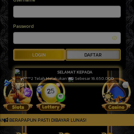
Password
LOGIN
DAFTAR
SELAMAT KEPADA
yi****2 Telah Melakukan WD Sebesar 16.650.000
I DIBAYAR LUNAS!