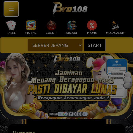
TABLE
FISHING
COCK F.
ARCADE
PROMO
MEGAGACOR
START
Username