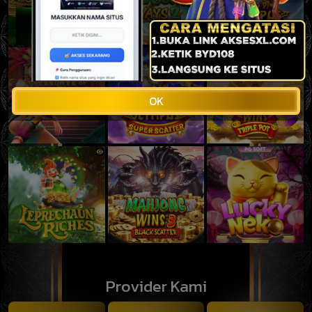
OK
Provider Kami