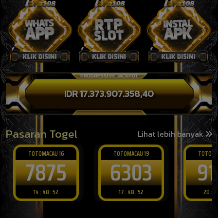
IDR 17.373.907.378,87
Pasaran Togel
Lihat lebih banyak
TOTOMACAU 16
TOTOMACAU 19
TOTOMA
7875
6303
91
14 : 48 : 50
17 : 48 : 50
20 : 4
EVENT
HOT
NEW