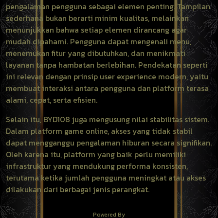
mudah dipahami. Pengguna dapat mengenali menu,
menemukan fitur yang dibutuhkan, dan menikmati
layanan tanpa hambatan berlebihan. Pendekatan seperti
ini relevan dengan prinsip user experience modern, yaitu
membuat interaksi antara pengguna dan platform terasa
alami, cepat, serta efisien.
Selain itu, BYD108 juga mengusung nilai stabilitas sistem.
Dalam platform game online, akses yang tidak stabil
dapat mengganggu pengalaman hiburan secara signifikan.
Oleh karena itu, platform yang baik perlu memiliki
infrastruktur yang mendukung performa konsisten,
terutama ketika jumlah pengguna meningkat atau akses
dilakukan dari berbagai jenis perangkat.
Powered By