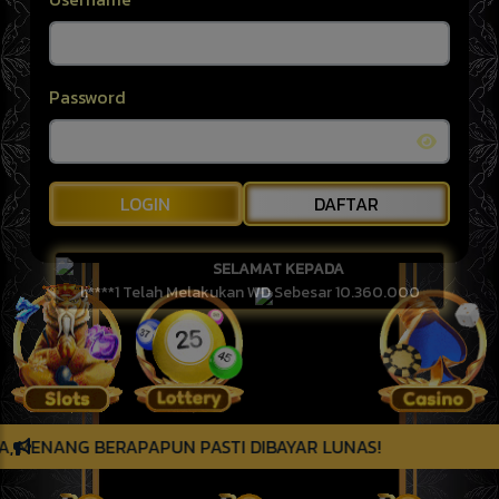
Password
LOGIN
DAFTAR
SELAMAT KEPADA
li****1 Telah Melakukan WD Sebesar 10.360.000
UN PASTI DIBAYAR LUNAS!