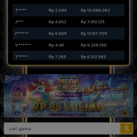
I******
Rp 6.569
Rp 13.317.709
V******
Rp 4.141
Rp 6.258.190
T*****
Rp 7.265
Rp 6.512.565
C***
Rp 5.203
Rp 9.622.059
C***
Rp 10.150
Rp 13.903.531
Terbaru
Lihat lebih banyak