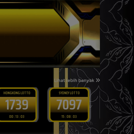
Lihat lebih banyak
NG LOTTO
SYDNEY LOTTO
TAIWAN
739
7097
4587
12 : 58
15 : 07 : 58
22 : 12 : 58