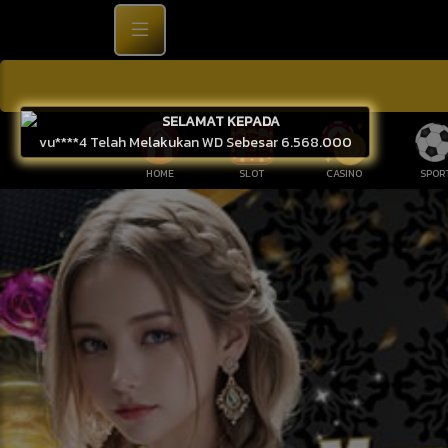
HOME
SLOT
CASINO
SPOR