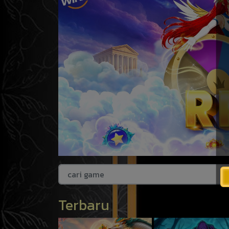
Terbaru