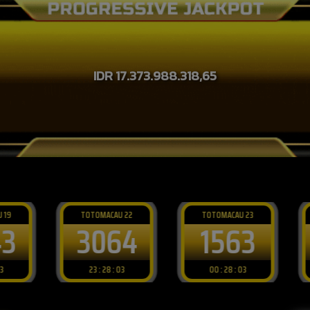
IDR 17.373.988.418,07
TOTOMACAU 22
TOTOMACAU 23
HONGKO
3064
1563
1
23 : 27 : 58
00 : 27 : 58
00 : 