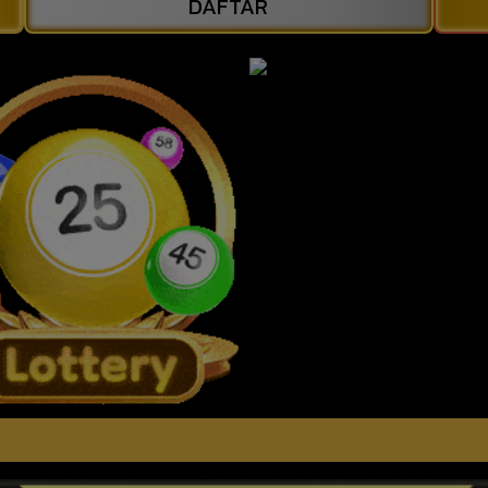
DAFTAR