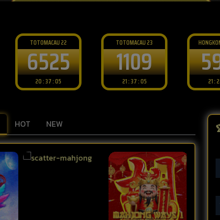
IDR 17.373.649.567,98
TOTOMACAU 22
TOTOMACAU 23
HONGKO
6525
1109
5
20 : 37 : 01
21 : 37 : 01
21 : 