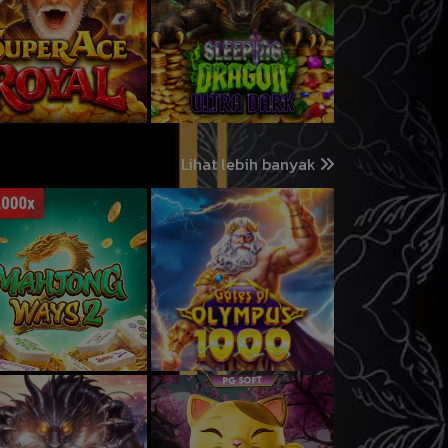
Lihat lebih banyak