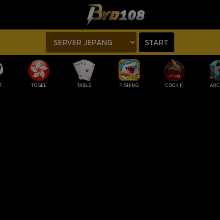
START
T
TOGEL
TABLE
FISHING
COCK F.
ARC