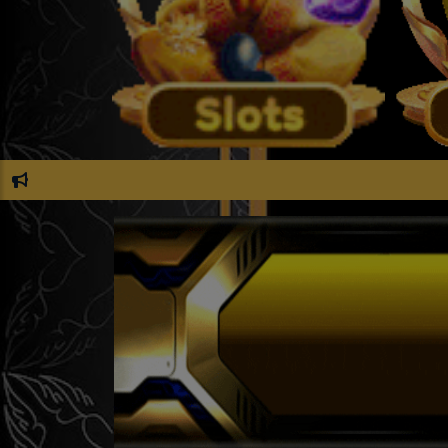
LOGIN