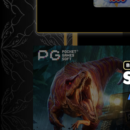
EVENT