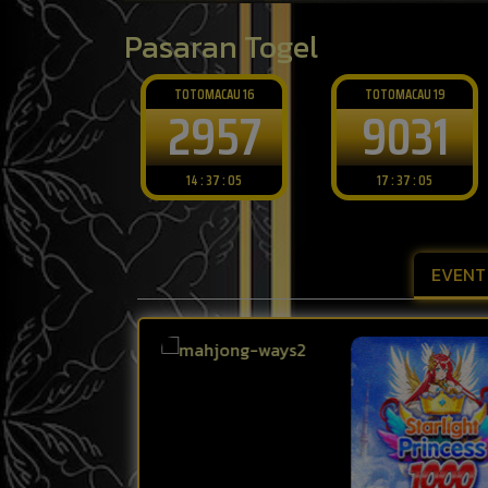
Pasaran Togel
TOMACAU 13
TOTOMACAU 16
TOTOMACAU 19
342
2957
9031
11 : 37 : 01
14 : 37 : 01
17 : 37 : 01