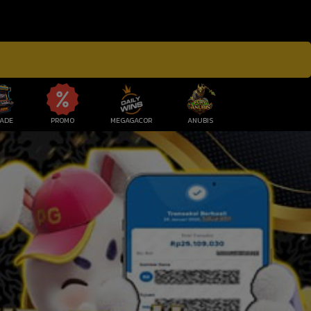
ADE
PROMO
MEGAGACOR
ANUBIS