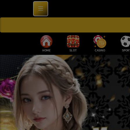
HOME
SLOT
CASINO
SPOR