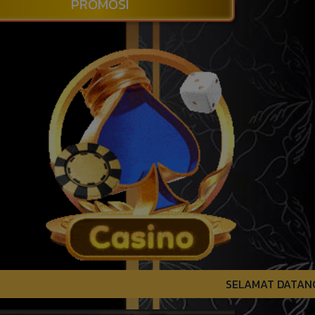
PROMOSI
ANG DI BYD108, SITUS GAME TERPERCAYA DI INDONESIA, M