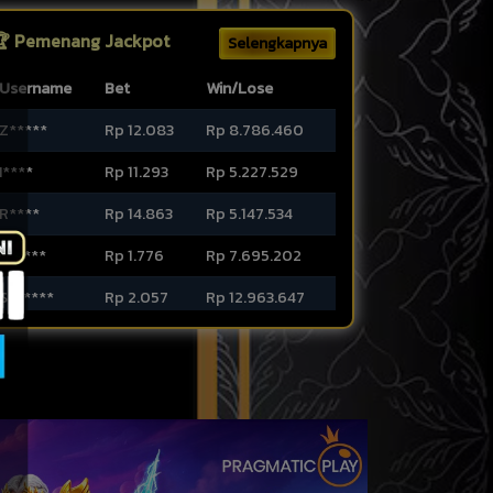
 Pemenang Jackpot
Selengkapnya
Username
Bet
Win/Lose
Z*****
Rp 12.083
Rp 8.786.460
I****
Rp 11.293
Rp 5.227.529
R****
Rp 14.863
Rp 5.147.534
E*****
Rp 1.776
Rp 7.695.202
S******
Rp 2.057
Rp 12.963.647
K***
Rp 14.973
Rp 14.825.637
T***
Rp 2.116
Rp 13.802.974