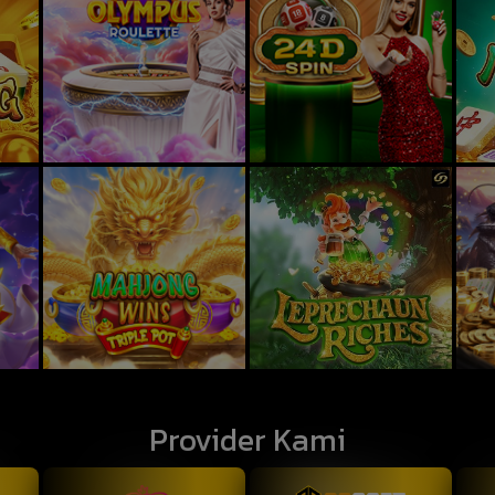
Provider Kami