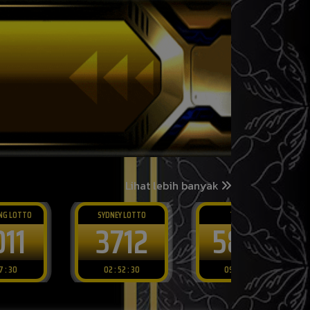
Lihat lebih banyak
NG LOTTO
SYDNEY LOTTO
TAIWAN
011
3712
5838
57 : 25
02 : 52 : 25
09 : 57 : 25