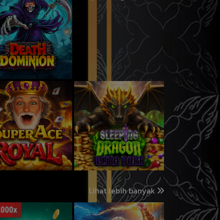
Lihat lebih banyak