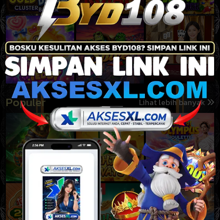
Populer
Lihat lebih banyak