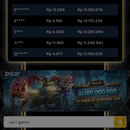
E******
Rp 12.589
Rp 13.189.676
E****
Rp 4.166
Rp 14.155.294
S***
Rp 6.080
Rp 13.330.494
A***
Rp 11.368
Rp 11.288.942
Q*****
Rp 4.477
Rp 11.190.639
R*****
Rp 8.516
Rp 10.290.725
F***
Rp 11.276
Rp 8.931.490