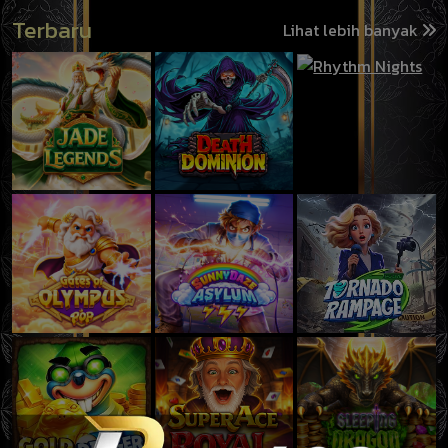
Terbaru
Lihat lebih banyak