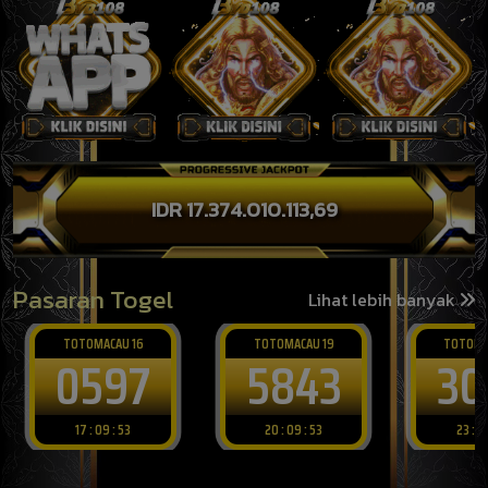
IDR 17.374.010.151,53
Pasaran Togel
Lihat lebih banyak
TOTOMACAU 16
TOTOMACAU 19
TOTOMA
0597
5843
30
17 : 09 : 51
20 : 09 : 51
23 : 0