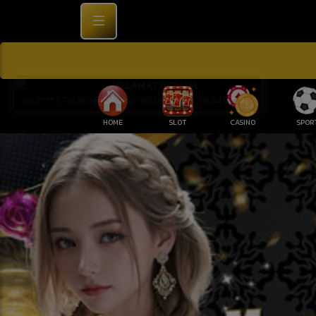
HOME
SLOT
CASINO
SPOR