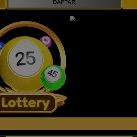
DAFTAR
SELAMAT DATANG D