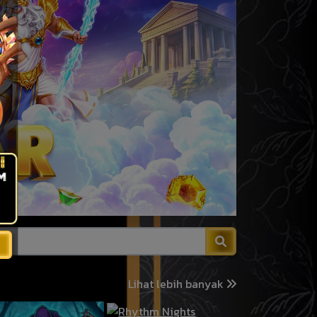
Lihat lebih banyak