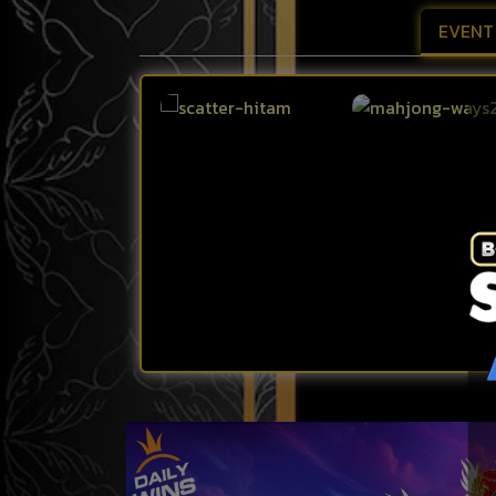
EVENT