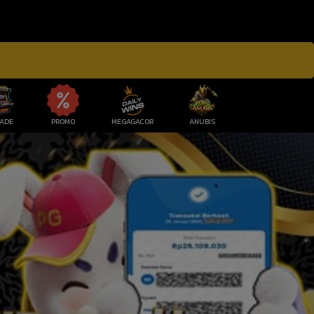
ADE
PROMO
MEGAGACOR
ANUBIS