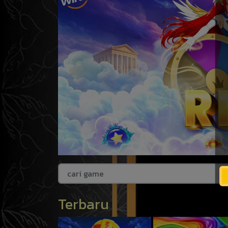
Terbaru