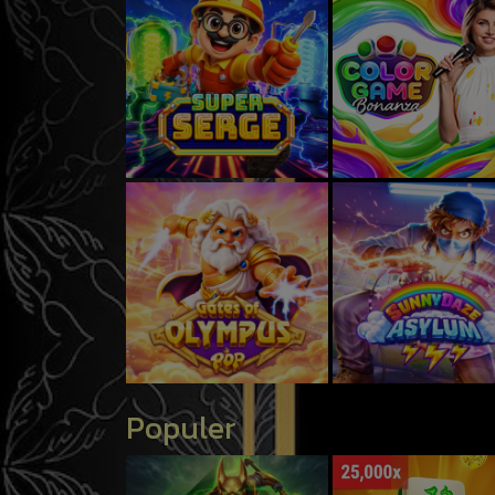
Populer