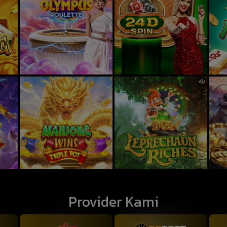
Provider Kami