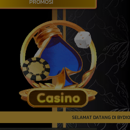
PROMOSI
I BYD108, SITUS GAME TERPERCAYA DI INDONESIA, MENANG 