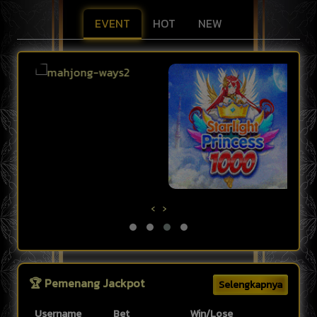
‹
›
🏆 Pemenang Jackpot
Selengkapnya
Username
Bet
Win/Lose
N******
Rp 13.186
Rp 5.629.296
R*****
Rp 6.926
Rp 12.031.905