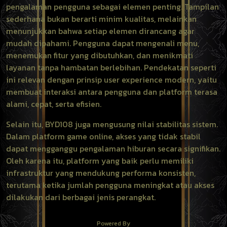
mudah dipahami. Pengguna dapat mengenali menu,
menemukan fitur yang dibutuhkan, dan menikmati
layanan tanpa hambatan berlebihan. Pendekatan seperti
ini relevan dengan prinsip user experience modern, yaitu
membuat interaksi antara pengguna dan platform terasa
alami, cepat, serta efisien.
Selain itu, BYD108 juga mengusung nilai stabilitas sistem.
Dalam platform game online, akses yang tidak stabil
dapat mengganggu pengalaman hiburan secara signifikan.
Oleh karena itu, platform yang baik perlu memiliki
infrastruktur yang mendukung performa konsisten,
terutama ketika jumlah pengguna meningkat atau akses
dilakukan dari berbagai jenis perangkat.
Powered By