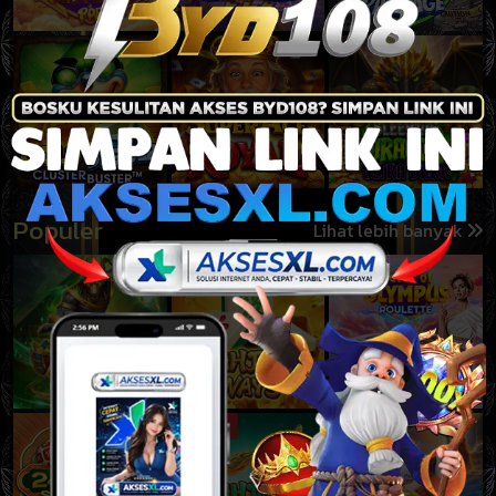
Populer
Lihat lebih banyak