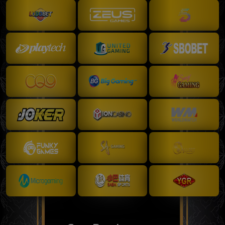
Cara Pembayaran