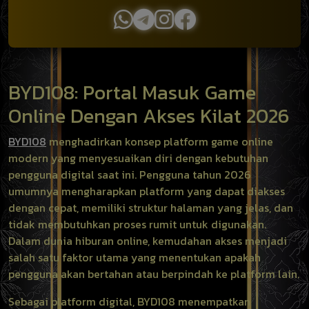
BYD108: Portal Masuk Game
Online Dengan Akses Kilat 2026
BYD108
menghadirkan konsep platform game online
modern yang menyesuaikan diri dengan kebutuhan
pengguna digital saat ini. Pengguna tahun 2026
umumnya mengharapkan platform yang dapat diakses
dengan cepat, memiliki struktur halaman yang jelas, dan
tidak membutuhkan proses rumit untuk digunakan.
Dalam dunia hiburan online, kemudahan akses menjadi
salah satu faktor utama yang menentukan apakah
pengguna akan bertahan atau berpindah ke platform lain.
Sebagai platform digital, BYD108 menempatkan
pengalaman pengguna sebagai elemen penting. Tampilan
sederhana bukan berarti minim kualitas, melainkan
menunjukkan bahwa setiap elemen dirancang agar