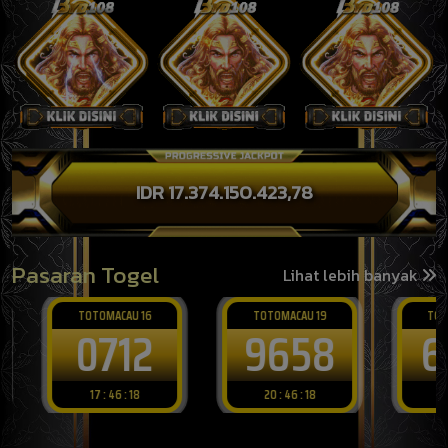
IDR 17.374.150.483,03
Pasaran Togel
Lihat lebih banyak
TOTOMACAU 16
TOTOMACAU 19
TOTOMA
0712
9658
65
17 : 46 : 15
20 : 46 : 15
TUT
EVENT
HOT
NEW