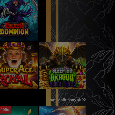
Lihat lebih banyak