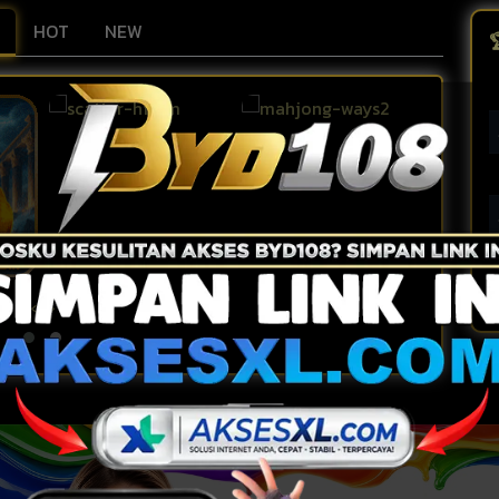
HOT
NEW

‹
›