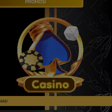
PROMOSI