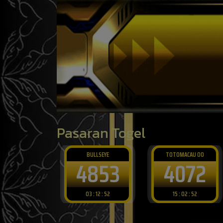
Pasaran Togel
BULLSEYE
TOTOMACAU 00
TOTOMACAU 13
853
4072
6300
03 : 12 : 47
15 : 02 : 47
04 : 02 : 47