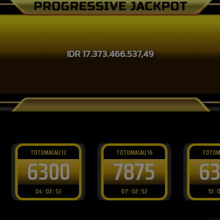
IDR 17.373.466.657,36
TOTOMACAU 16
TOTOMACAU 19
TOTOM
7875
6303
9
07 : 02 : 47
10 : 02 : 47
13 : 